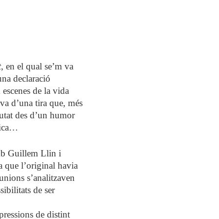
e
I
n
t
P
t
t
e
i
r
t
, en el qual se’m va
n
f
una declaració
g
u
 escenes de la vida
ava d’una tira que, més
s
l
ciutat des d’un humor
l
pica…
s
c
mb Guillem Llin i
r
a que l’original havia
eunions s’analitzaven
e
ibilitats de ser
e
n
pressions de distint