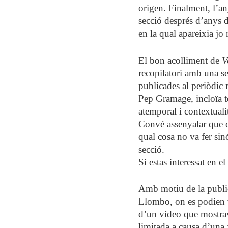
origen. Finalment, l’an
secció després d’anys d
en la qual apareixia jo
El bon acolliment de
V
recopilatori amb una se
publicades al periòdic 
Pep Gramage, incloïa te
atemporal i contextuali
Convé assenyalar que el 
qual cosa no va fer si
secció.
Si estas interessat en e
Amb motiu de la publica
Llombo, on es podien vo
d’un vídeo que mostrav
limitada a causa d’una 