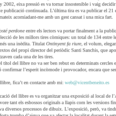
y 2002, eixa pressió es va tornar insostenible i vaig decidir
e publicació continuada. L’última tira es va publicar el 21
 mateix acomiadant-me amb un gest cansat i una mica fart.
osté perdone
entre els lectors va portar finalment a la publi
lecció de les millors tires còmiques: un total de 134 entre 
més una inèdita. Titulat
Ontinyent fa riure
, el volum, elega
xtos del propi director del periòdic Santi Sanchis, que apo
tzaven cada una de les tires.
títol del llibre no va ser ben rebut en determinats cercles e
nó confirmar l’esperit incòmode i provocador, encara que s
l llibre, fica’t en contacte amb mi:
web@vicentbeneito.es
ció del llibre es va organitzar una exposició al local de l
re tant els esbossos originals a llapis com les versions fin
a diversos processos de dibuix. L’exposició, però, va tind
forta tromba d’aigua que va afectar la localitat durant la s