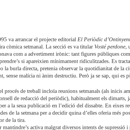
u
t
e
5 va arrancar el projecte editorial
El Periòdic d’Ontinyen
tira còmica setmanal. La secció es va titular
Vosté perdone
, 
onava com a advertiment irònic: tant figures públiques com
prendre’s si apareixien mínimament ridiculitzades. Es tract
o la burla directa, pretenia observar la quotidianitat de la 
, sense malícia ni ànim destructiu. Però ja se sap, qui es 
el procés de treball incloïa reunions setmanals (als inicis a
nsell de redacció del periòdic), habitualment els dimarts, j
per a la seua publicació en l’edició del dissabte. En eixes r
des de la setmana per a decidir quina d’elles oferia més poss
 de la tira.
 mantindre’s activa malgrat diversos intents de supressió i 