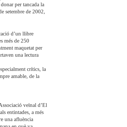
 donar per tancada la
 de setembre de 2002,
cació d’un llibre
les més de 250
ntment maquetat per
rtaven una lectura
specialment crítics, la
empre amable, de la
’Associació veïnal d’El
als entintades, a més
re una afluència
etmana en què va