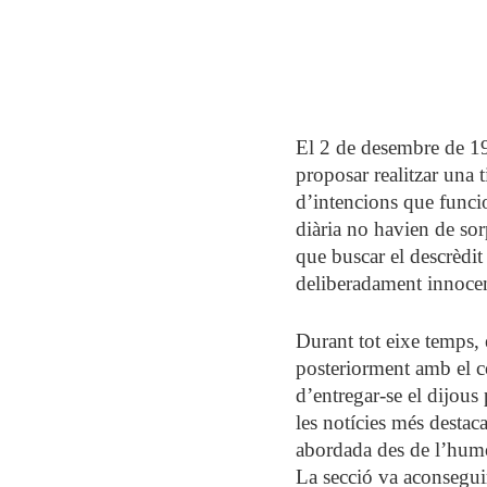
l
a
y
El 2 de desembre de 199
proposar realitzar una 
d’intencions que funci
diària no havien de sor
que buscar el descrèdit 
deliberadament innocent
Durant tot eixe temps, 
posteriorment amb el co
d’entregar-se el dijous 
les notícies més destaca
abordada des de l’humor
La secció va aconseguir