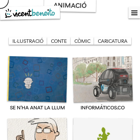
Skip
ANIMACIÓ
to
content
IL·LUSTRACIÓ
CONTE
CÒMIC
CARICATURA
SE N’HA ANAT LA LLUM
INFORMÁTICOS.CO