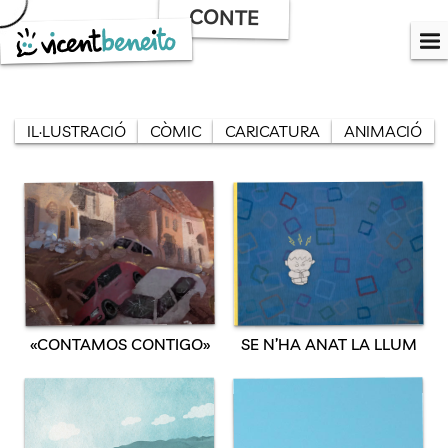
Skip
CONTE
to
content
IL·LUSTRACIÓ
CÒMIC
CARICATURA
ANIMACIÓ
«CONTAMOS CONTIGO»
SE N’HA ANAT LA LLUM