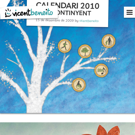
CALENDARI 2010
Skip
to
CAIXA ONTINYENT
content
15 de desembre de 2009
by
vicentbeneito