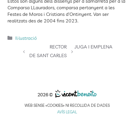
Estos son alguns dels dissenys per a samarreta per a la
Comparsa LLauradors, comparsa pertanyent a les
Festes de Moros i Cristians d’Ontinyent. Van ser
realitzats des de 2004 fins 2023.
Categories
Il·lustració
RECTOR
JUGA I EMPLENA
DE SANT CARLES
2026 ©
WEB SENSE «COOKIES» NI RECOLLIDA DE DADES
AVÍS LEGAL