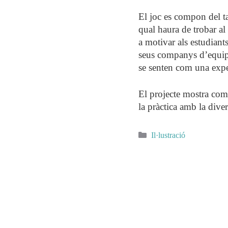
El joc es compon del ta
qual haura de trobar al
a motivar als estudiant
seus companys d’equip i 
se senten com una exper
El projecte mostra com 
la pràctica amb la dive
Categories
Il·lustració