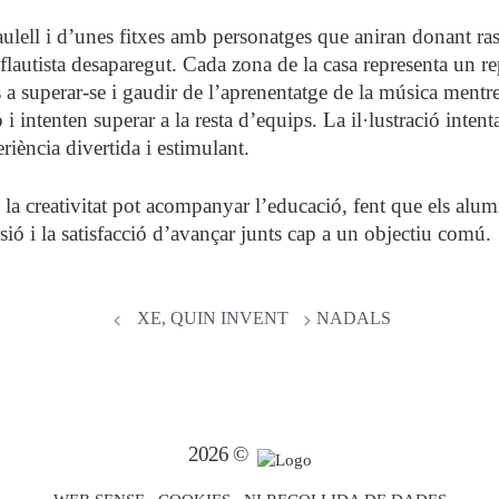
ulell i d’unes fitxes amb personatges que aniran donant rast
 flautista desaparegut. Cada zona de la casa representa un re
s a superar-se i gaudir de l’aprenentatge de la música mentr
intenten superar a la resta d’equips. La il·lustració intenta
iència divertida i estimulant.
la creativitat pot acompanyar l’educació, fent que els alumn
rsió i la satisfacció d’avançar junts cap a un objectiu comú.
XE, QUIN INVENT
NADALS
2026 ©