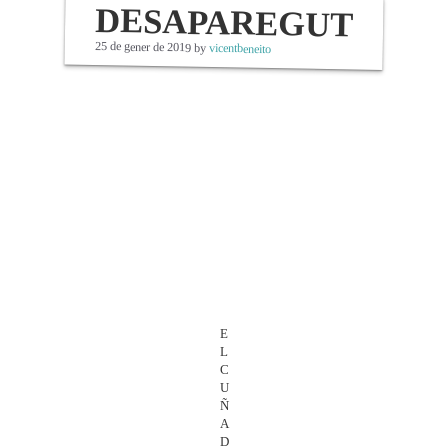
DESAPAREGUT
25 de gener de 2019
by
vicentbeneito
E
L
C
U
Ñ
A
D