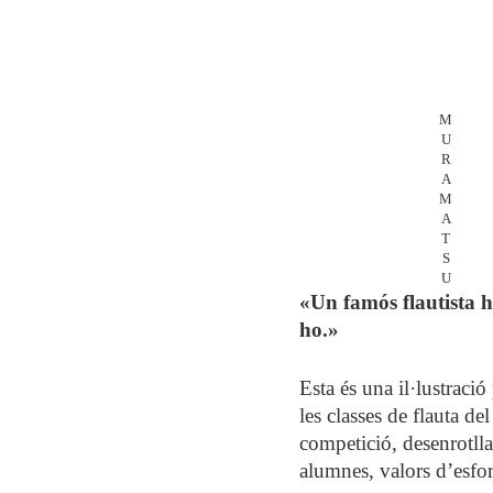
M
U
R
A
M
A
T
S
U
«Un famós flautista ha
ho.»
Esta és una il·lustrac
les classes de flauta 
competició, desenrotlla
alumnes, valors d’esfor