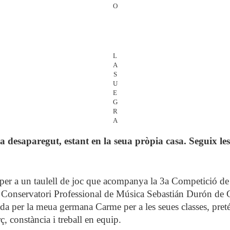
O
L
A
S
U
E
G
R
A
 desaparegut, estant en la seua pròpia casa. Seguix les 
ió per a un taulell de joc que acompanya la 3a Competició d
del Conservatori Professional de Música Sebastián Durón de 
da per la meua germana Carme per a les seues classes, preté
ç, constància i treball en equip.