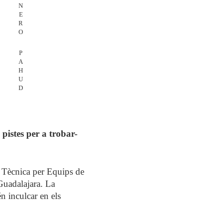
N
E
R
O
P
A
H
U
D
pistes per a trobar-
e Tècnica per Equips de
Guadalajara. La
n inculcar en els