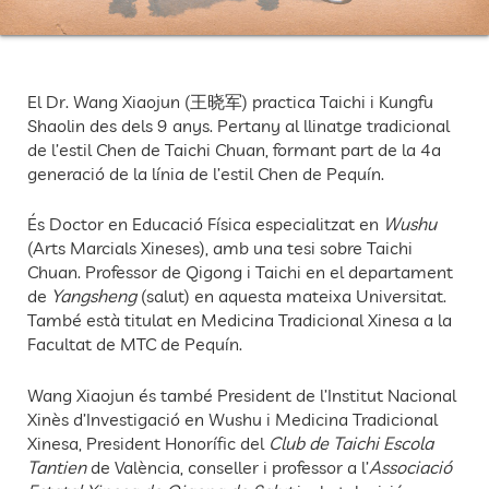
El Dr. Wang Xiaojun (王晓军) practica Taichi i Kungfu
Shaolin des dels 9 anys. Pertany al llinatge tradicional
de l’estil Chen de Taichi Chuan, formant part de la 4a
generació de la línia de l’estil Chen de Pequín.
És Doctor en Educació Física especialitzat en
Wushu
(Arts Marcials Xineses), amb una tesi sobre Taichi
Chuan. Professor de Qigong i Taichi en el departament
de
Yangsheng
(salut) en aquesta mateixa Universitat.
També està titulat en Medicina Tradicional Xinesa a la
Facultat de MTC de Pequín.
Wang Xiaojun és també President de l’Institut Nacional
Xinès d’Investigació en Wushu i Medicina Tradicional
Xinesa, President Honorífic del
Club de Taichi Escola
Tantien
de València, conseller i professor a l’
Associació