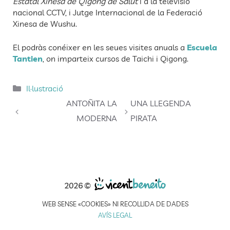
Estatal Xinesa de Qigong de Salut
i a la televisió
nacional CCTV, i Jutge Internacional de la Federació
Xinesa de Wushu.
El podràs conéixer en les seues visites anuals a
Escuela
Tantien
, on imparteix cursos de Taichi i Qigong.
Categories
Il·lustració
ANTOÑITA LA
UNA LLEGENDA
MODERNA
PIRATA
2026 ©
WEB SENSE «COOKIES» NI RECOLLIDA DE DADES
AVÍS LEGAL