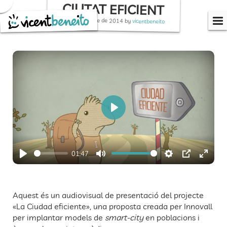
CIUTAT EFICIENT
Skip
to
1 de desembre de 2014
by
vicentbeneito
content
P
l
a
01:47
y
P
M
S
P
E
l
u
e
I
n
a
t
t
P
t
Aquest és un audiovisual de presentació del projecte
y
e
t
e
«La Ciudad eficiente», una proposta creada per Innovall
per implantar models de
smart-city
en poblacions i
i
r