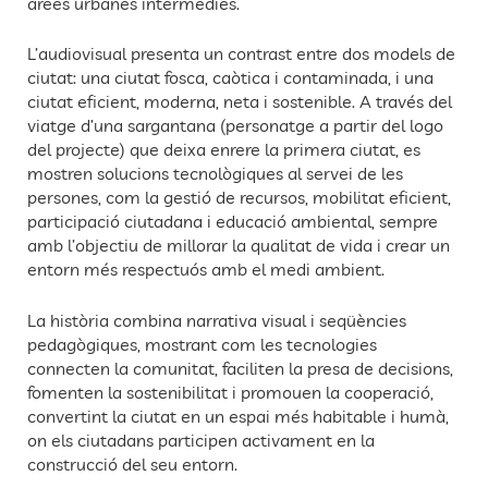
àrees urbanes intermèdies.
n
f
g
u
L’audiovisual presenta un contrast entre dos models de
s
l
ciutat: una ciutat fosca, caòtica i contaminada, i una
l
ciutat eficient, moderna, neta i sostenible. A través del
viatge d’una sargantana (personatge a partir del logo
s
del projecte) que deixa enrere la primera ciutat, es
c
mostren solucions tecnològiques al servei de les
r
persones, com la gestió de recursos, mobilitat eficient,
e
participació ciutadana i educació ambiental, sempre
amb l’objectiu de millorar la qualitat de vida i crear un
e
entorn més respectuós amb el medi ambient.
n
La història combina narrativa visual i seqüències
pedagògiques, mostrant com les tecnologies
connecten la comunitat, faciliten la presa de decisions,
fomenten la sostenibilitat i promouen la cooperació,
convertint la ciutat en un espai més habitable i humà,
on els ciutadans participen activament en la
construcció del seu entorn.