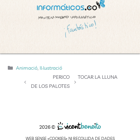
Categories
Animació
,
Il·lustració
PERICO
TOCAR LA LLUNA
DE LOS PALOTES
2026 ©
WEB SENSE «COOKIES» NI RECOLLIDA DE DADES