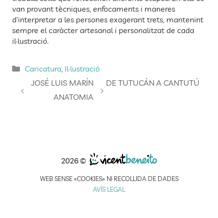
van provant tècniques, enfocaments i maneres
d’interpretar a les persones exagerant trets, mantenint
sempre el caràcter artesanal i personalitzat de cada
il·lustració.
Categories
Caricatura
,
Il·lustració
JOSÉ LUIS MARÍN
DE TUTUCÁN A CANTUTÚ
ANATOMIA
2026 ©
WEB SENSE «COOKIES» NI RECOLLIDA DE DADES
AVÍS LEGAL