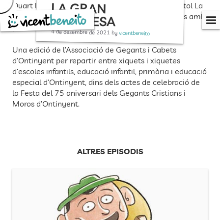
LA GRAN
Skip
Quart lliurament del còmic Fent amics, amb el títol La
to
gran sorpresa. Una nova narració de Rafel Sanchis amb
SORPRESA
content
pinzellades cuineres i d’aniversari.
4 de desembre de 2021
by
vicentbeneito
Una edició de l’Associació de Gegants i Cabets
d’Ontinyent per repartir entre xiquets i xiquetes
d’escoles infantils, educació infantil, primària i educació
especial d’Ontinyent, dins dels actes de celebració de
la Festa del 75 aniversari dels Gegants Cristians i
Moros d’Ontinyent.
ALTRES EPISODIS