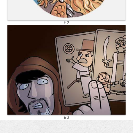
E 2
E 3