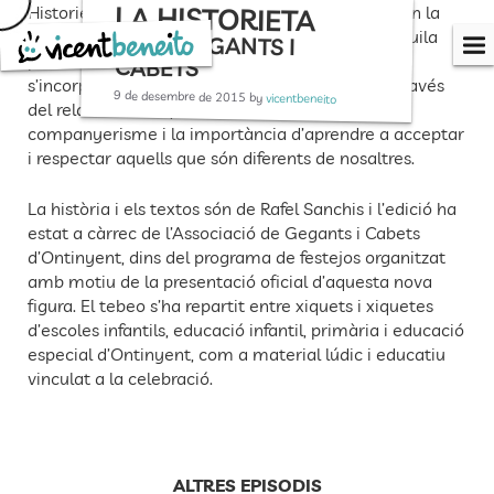
LA HISTORIETA
Skip
Historieta —o tebeo, en el sentit més clàssic— en la
to
qual apareixen tots els Gegants, els Cabets i l’Àguila
DELS GEGANTS I
content
per donar la benvinguda a una nova figura que
CABETS
s’incorpora al conjunt ja existent: la Tartuga. A través
9 de desembre de 2015
by
vicentbeneito
del relat es destaquen valors com l’amistat, el
companyerisme i la importància d’aprendre a acceptar
i respectar aquells que són diferents de nosaltres.
La història i els textos són de Rafel Sanchis i l’edició ha
estat a càrrec de l’Associació de Gegants i Cabets
d’Ontinyent, dins del programa de festejos organitzat
amb motiu de la presentació oficial d’aquesta nova
figura. El tebeo s’ha repartit entre xiquets i xiquetes
d’escoles infantils, educació infantil, primària i educació
especial d’Ontinyent, com a material lúdic i educatiu
vinculat a la celebració.
ALTRES EPISODIS