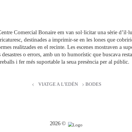
Centre Comercial Bonaire em van sol·licitar una sèrie d’il·
aricaturesc, destinades a imprimir-se en les lones que cobriri
formes realitzades en el recinte. Les escenes mostraven a sup
 desastres o errors, amb un to humorístic que buscava restar
reballs i fer més suportable la seua presència per al públic.
VIATGE A L’EDÈN
BODES
2026 ©