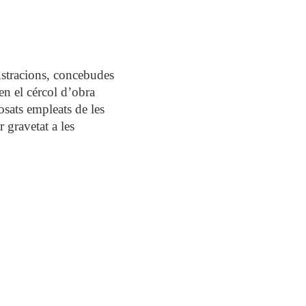
lustracions, concebudes
en el cércol d’obra
osats empleats de les
 gravetat a les