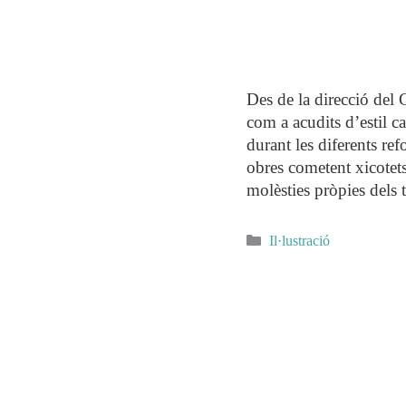
Des de la direcció del 
com a acudits d’estil c
durant les diferents re
obres cometent xicotets
molèsties pròpies dels t
Categories
Il·lustració