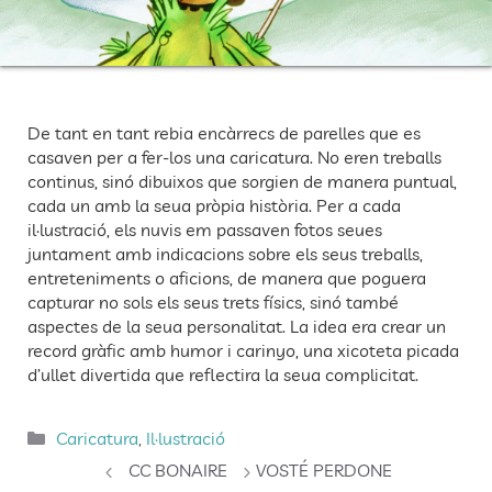
De tant en tant rebia encàrrecs de parelles que es
casaven per a fer-los una caricatura. No eren treballs
continus, sinó dibuixos que sorgien de manera puntual,
cada un amb la seua pròpia història. Per a cada
il·lustració, els nuvis em passaven fotos seues
juntament amb indicacions sobre els seus treballs,
entreteniments o aficions, de manera que poguera
capturar no sols els seus trets físics, sinó també
aspectes de la seua personalitat. La idea era crear un
record gràfic amb humor i carinyo, una xicoteta picada
d’ullet divertida que reflectira la seua complicitat.
Categories
Caricatura
,
Il·lustració
CC BONAIRE
VOSTÉ PERDONE