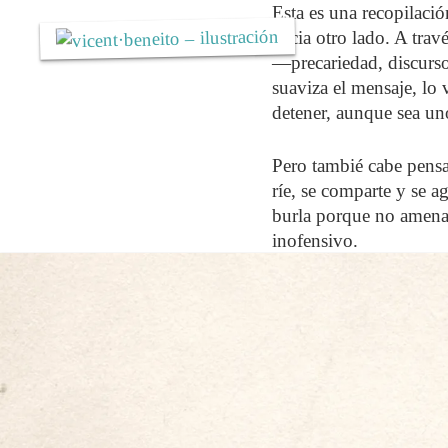
Saltar
Esta es una recopilació
al
hacia otro lado. A trav
contenido
—precariedad, discurso
suaviza el mensaje, lo
detener, aunque sea un
Pero tambié cabe pensar
ríe, se comparte y se ag
burla porque no amenaza
inofensivo.