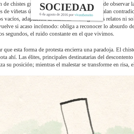
n de chistes gráficos surgidos de la necesidad de observar l
SOCIEDAD
és de viñetas únicas y escenas mínimas, se señalan contrad
6 de agosto de 2016
por
vicentbeneito
s vacíos, adaptación al malestar— sin grandes relatos ni s
 vuelve si acaso incómodo: obliga a reconocer lo absurdo de
os segundos, el ruido constante en el que vivimos.
 que esta forma de protesta encierra una paradoja. El chist
ota ahí. Las élites, principales destinatarias del descontento 
 su posición; mientras el malestar se transforme en risa, e